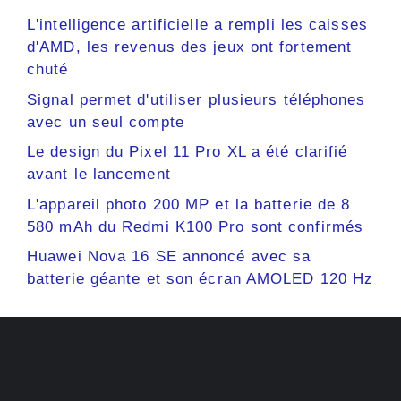
L'intelligence artificielle a rempli les caisses
d'AMD, les revenus des jeux ont fortement
chuté
Signal permet d'utiliser plusieurs téléphones
avec un seul compte
Le design du Pixel 11 Pro XL a été clarifié
avant le lancement
L'appareil photo 200 MP et la batterie de 8
580 mAh du Redmi K100 Pro sont confirmés
Huawei Nova 16 SE annoncé avec sa
batterie géante et son écran AMOLED 120 Hz