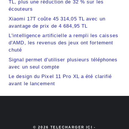
TL, plus une réduction de 32 % sur les
écouteurs
Xiaomi 17T coûte 45 314,05 TL avec un
avantage de prix de 4 684,95 TL
L'intelligence artificielle a rempli les caisses
d'AMD, les revenus des jeux ont fortement
chuté
Signal permet d'utiliser plusieurs téléphones
avec un seul compte
Le design du Pixel 11 Pro XL a été clarifié
avant le lancement
© 2026 TELECHARGER ICI -