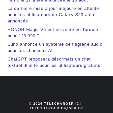
l'iPhone 17 a été annoncée le 10 août
La dernière mise à jour majeure en attente
pour les utilisateurs du Galaxy S23 a été
annoncée
HONOR Magic V6 est en vente en Turquie
pour 129 999 TL
Suno annonce un système de filigrane audio
pour les chansons AI
ChatGPT proposera désormais un chat
textuel illimité pour les utilisateurs gratuits
© 2026 TELECHARGER ICI -
TELECHARGERICI@SFR.FR