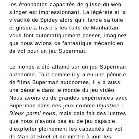
les étonnantes capacités de glisse du web-
slinger est impressionnant. La légèreté et la
vivacité de Spidey alors qu’il lance sa toile
et glisse à travers les toits de Manhattan
vous font automatiquement penser, imaginez
que nous avions ce fantastique mécanicien
de vol pour un jeu Superman.
Le monde a été affamé sur un jeu Superman
autonome. Tout comme il y a eu une pénurie
de films Superman autonomes, il y a aussi
une pénurie dans le monde du jeu vidéo.
Nous avons eu de grandes expériences avec
Superman dans des jeux comme
Injustice :
Dieux parmi nous
, mais cela fait des lustres
que nous n’avons pas eu de jeu capable
d’exploiter pleinement les capacités de vol
de Man of Steel et de mettre à jour les