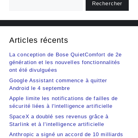
Rechercher
Articles récents
La conception de Bose QuietComfort de 2e
génération et les nouvelles fonctionnalités
ont été divulguées
Google Assistant commence à quitter
Android le 4 septembre
Apple limite les notifications de failles de
sécurité liées à l'intelligence artificielle
SpaceX a doublé ses revenus grâce à
Starlink et à l'intelligence artificielle
Anthropic a signé un accord de 10 milliards