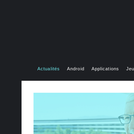
Aller
au
contenu
Actualités
Android
Applications
Je