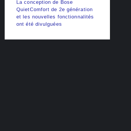
La conception de Bose
QuietComfort de 2e génération
et les nouvelles fonctionnalités
ont été divulguées