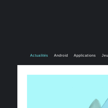
Aller
au
contenu
Actualités
Android
Applications
Je