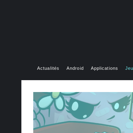
Aller
au
contenu
Actualités
Android
Applications
Je