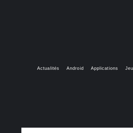
Aller
au
contenu
Actualités
Android
Applications
Je